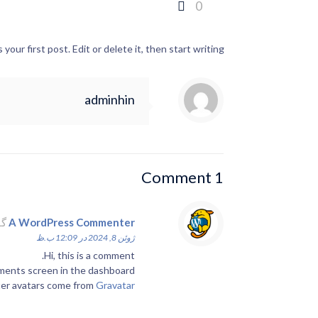
0
ur first post. Edit or delete it, then start writing!
adminhin
1 Comment
A WordPress Commenter
گف
ژوئن 8, 2024 در 12:09 ب.ظ
Hi, this is a comment.
ments screen in the dashboard.
r avatars come from
Gravatar