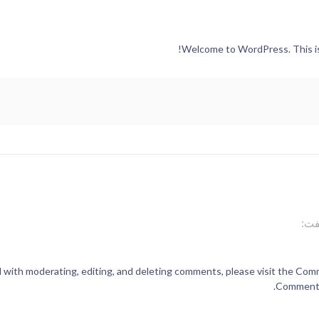
Welcome to WordPress. This is yo
ت:
 with moderating, editing, and deleting comments, please visit the Com
.
Commente